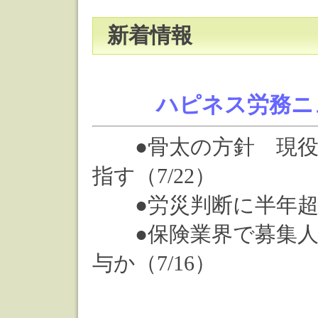
新着情報
ハピネス労務ニ
●骨太の方針 現役
指す（7/22）
●労災判断に半年超 倍
●保険業界で募集人
与か（7/16）